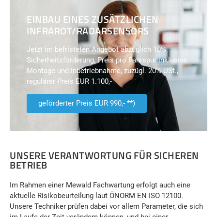
EINBAU EINES ZUSÄTZLICHEN
INFRAROT/RADARSENSORS
Jetzt im befristeten Angebot abzüglich 10%
Sicherheitsförderung, Preis pro Fahrspur inklusive
Montage und Inbetriebnahme, zuzügl. 20% USt.,
regulärer Preis EUR 1.100,-
geförderter Preis EUR 990,- **)
UNSERE VERANTWORTUNG FÜR SICHEREN
BETRIEB
Im Rahmen einer Mewald Fachwartung erfolgt auch eine
aktuelle Risikobeurteilung laut ÖNORM EN ISO 12100.
Unsere Techniker prüfen dabei vor allem Parameter, die sich
im Laufe der Zeit verändern können, und bei einer